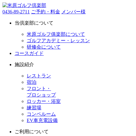
0436-89-2711
ご予約・料金
メンバー様
当倶楽部について
米原ゴルフ俱楽部について
ゴルフアカデミー・レッスン
研修会について
コースガイド
施設紹介
レストラン
宿泊
フロント・
プロショップ
ロッカー・浴室
練習場
コンペルーム
EV車充電設備
ご利用について