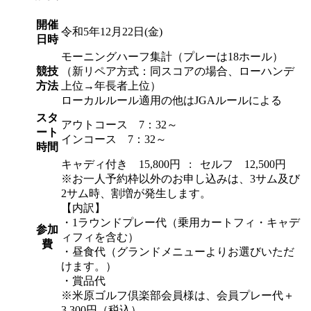
開催
令和5年12月22日(金)
日時
モーニングハーフ集計（プレーは18ホール）
競技
（新リペア方式：同スコアの場合、ローハンデ
方法
上位→年長者上位）
ローカルルール適用の他はJGAルールによる
スタ
アウトコース 7：32～
ート
インコース 7：32～
時間
キャディ付き 15,800円 : セルフ 12,500円
※お一人予約枠以外のお申し込みは、3サム及び
2サム時、割増が発生します。
【内訳】
・1ラウンドプレー代（乗用カートフィ・キャデ
参加
ィフィを含む）
費
・昼食代（グランドメニューよりお選びいただ
けます。）
・賞品代
※米原ゴルフ倶楽部会員様は、会員プレー代＋
3,300円（税込）