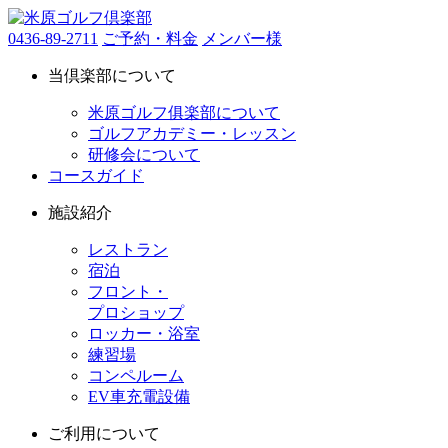
0436-89-2711
ご予約・料金
メンバー様
当倶楽部について
米原ゴルフ俱楽部について
ゴルフアカデミー・レッスン
研修会について
コースガイド
施設紹介
レストラン
宿泊
フロント・
プロショップ
ロッカー・浴室
練習場
コンペルーム
EV車充電設備
ご利用について