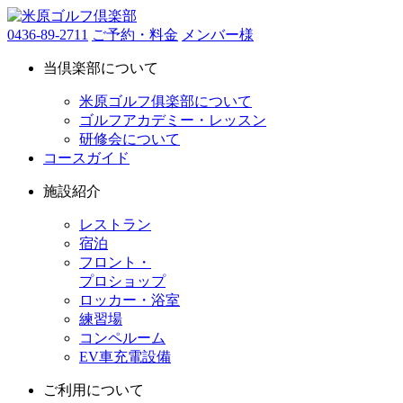
0436-89-2711
ご予約・料金
メンバー様
当倶楽部について
米原ゴルフ俱楽部について
ゴルフアカデミー・レッスン
研修会について
コースガイド
施設紹介
レストラン
宿泊
フロント・
プロショップ
ロッカー・浴室
練習場
コンペルーム
EV車充電設備
ご利用について