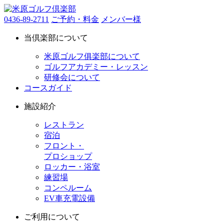
0436-89-2711
ご予約・料金
メンバー様
当倶楽部について
米原ゴルフ俱楽部について
ゴルフアカデミー・レッスン
研修会について
コースガイド
施設紹介
レストラン
宿泊
フロント・
プロショップ
ロッカー・浴室
練習場
コンペルーム
EV車充電設備
ご利用について