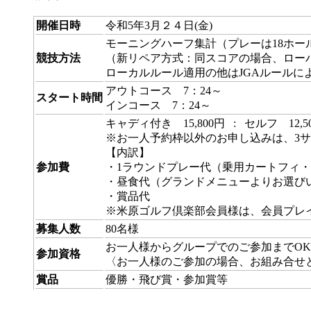
開催日時
令和5年3月２４日(金)
モーニングハーフ集計（プレーは18ホー
競技方法
（新リペア方式：同スコアの場合、ロー
ローカルルール適用の他はJGAルールに
アウトコース 7：24～
スタート時間
インコース 7：24～
キャディ付き 15,800円 : セルフ 12,5
※お一人予約枠以外のお申し込みは、3サ
【内訳】
参加費
・1ラウンドプレー代（乗用カートフィ
・昼食代（グランドメニューよりお選び
・賞品代
※米原ゴルフ倶楽部会員様は、会員プレイ代
募集人数
80名様
お一人様からグループでのご参加までO
参加資格
〈お一人様のご参加の場合、お組み合せ
賞品
優勝・飛び賞・参加賞等